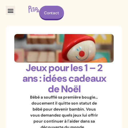
Les offres
Les articles
Qui sommes nous ?
Contact
Jeux pour les 1 – 2
ans : idées cadeaux
de Noël
Bébé a soufflé sa première bougie…
doucement il quitte son statut de
bébé pour devenir bambin. Vous
vous demandez quels jeux lui offrir
pour continuer à l'aider dans sa
découverte du monde…